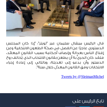
قال الرئيس ميشال سليمان عبر "تويتر": "إذا كان المجلس
الدستوري عاجزًا عن الفصل في صحّة الطعون الانتخابية وعن
إقناع الناس بعدالة وإنصاف أحكامه بسبب القانون المعقّد،
فلقد كان الحرِيُّ به أن يطعن بقانون الانتخاب الذي يُخالف روح
الدستور وأن يدعو إلى تعديله، وبالتالي إلى إعادة إجراء
الانتخابات وفق القانون المعدّل خلال سنة".
Tweets by @SleimanMichel
تابع الرئيس على