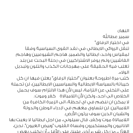
النهار:
سمير عطالله
في اختيار الرفاق"
تنقل الروائي الايطالي في نقد القوى السياسية وفقاً
لمقياس واحد: ايطاليا والضمير. هاجم الشيوعيين وهاجم
الفاشيين ولم يوفر الاشتراكيين في رحلة البحث عن بلد
تغلب فيه الحقيقة على مهرجانات الكذب والتلون وتبديل
الولاء.
كتب مرة اطروحة بعنوان "اختيار الرفاق" يعلن فيها ان كل
خيباته بالسياسة الايطالية والسياسيين الايطاليين، لن تحمله
على التخلي عن التزامه، ليس لأن هذا الالتزام سوف يحمل
الخلاص الى احد، ولكن لأن اللامبالاة كفر وموت.
لا يمكن ان ننضم في اي لحظة، الى الزمرة الكافرة من
اللامبالين. لن نتساوى معهم في ازدراء الوطن والدولة
والشبان الذين سوف يرثون الأرض.
اللامبالاة موت وكفر، قال سيلوني، من اجل ايطاليا لا يعبث بها
الانانيون والمستكبرون وقساة القلوب "وبيض العيون". نحن،
العزّل، من كل شيء آخر، علينا، على الأقل، أن نكتب. بعض