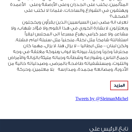
المتألمين، يكتب على الجدران وعلى الأرصفة وعلى الأعمدة
ويهتفون في الشوارع والساحات، فلماذا لا نكتب على
الصحف؟
نعرف انه مضى زمن السياسيين الذين يقرأون ويخجلون
ويعتزلون. لا بشارة الخوري في هذا القوم ولا فؤاد شهاب، ولا
مشاعر، ولا عمر كرامي يهرع مسرعاً الى المجلس ليقرأ
استقالته شامخاً مثل نخلة، منحنياً مثل سنبلة امام فشله.
ولكن لبنان – مثل ايطاليا – لا يزال هنا. لا يزال، مهما كان
محترقاً وخَرِباً وحزيناً، بيوته بلا ابواب وبنوكه مغلقة في وجه
جميع الناس، وشوارعه وشطآنه وجباله مليئة بالزبالة والآمراض
والتلوث، ومستشفياته طافحة بالمرضى، وصيدلياته خالية من
الأدوية، ومصانعه مجمدة، ومدارسه بلا معلمين، وحركة
القضاء بلا توقيع، والناس تمشي في الشوارع خائفة مرتعدة
من الحريق التالي، وهل تكون غيمة الفطر سوداء أم برتقالية
المزيد
أم رمادية.
لا شيء يشبه سياسيينا في هذه اللامبالاة. حتى سري لانكا،
Tweets by @SleimanMichel
على فقرها، وجدت انه من الواجب ان تعطف علينا بشيء من
الشاي. لعلَّ السكر يأتينا من كوبا. أو شحنة سيجار هافاني على
الأقل، تبلسم ادمان الطبقة الأكثر فجوراً.
يخجلنا الذين يقفون، حزانى، امام الشاشات معلنين "ما بدنا
نفل". ويحزننا اولئك الذين يفلون. وآلاف الذين يحلمون بأن
تابع الرئيس على
يفلوا. هذه المرة اسباب الهجرة تماماً مثل اسباب سفر برلك.