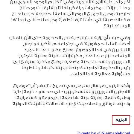
آذار منذ بداية الأزمة السورية، وفي تنظيم الوجود السوري بين
مطالب بإنشاء مخيمات ورافض لها تلبية لرغبات ومصالح
خارجية، وصل الجميع اليوم الى ساعة الحقيقة: كيف نعالج
هذه القضية التي بدأت آثارها تظهر؟ وكيف نتحاشى تبعاتها
المستقبلية؟
وفي غياب أي رؤية استراتيجية لدى الحكومة حتى الآن، ناقش
أعضاء "لقاء الجمهورية" في اجتماعهم الأخير هواجس
اللبنانيين في هذا الموضوع، وطرح عضو اللقاء العميد
المتقاعد نزار عبد القادر فكرة إنشاء هيئة وطنية للاجئين
السوريين، وتشكلت لجنة مصغرة لوضع مذكرة سترفع الى
رئيس الحكومة تمام سلام تطالب بتشكيلها، وتناط بها
مسؤولية معالجة هذا الملف.
وأكد الرئيس ميشال سليمان في تصريح لـ"النهار" أن "موضوع
اللاجئين السوريين والفلسطينيين على حد سواء تلزمه إدارة
وطنية دائمة، وهيئة ثابتة لها صفة الديمومة والاستمرارية،
ولديها الوثائق والصلاحيات لإجراء الاتصالات بالهيئات الدولية
والدول المعنية للمتابعة، وتكون مسؤولة أمام رئيس
الجمهورية واللبنانيين. وهذا الطرح ينسجم مع نص الدستور
المزيد
الذي يؤكد في مقدمته أن "لا توطين". واعتبر أن "تشكيل لجنة
وزارية لشؤون اللاجئين لا يفيد، لأن الوزراء يأتون ويذهبون، بينما
Tweets by @SleimanMichel
الهيئة تتابع عملها مهما تبدلت الحكومات"، وكشف أن "لقاء