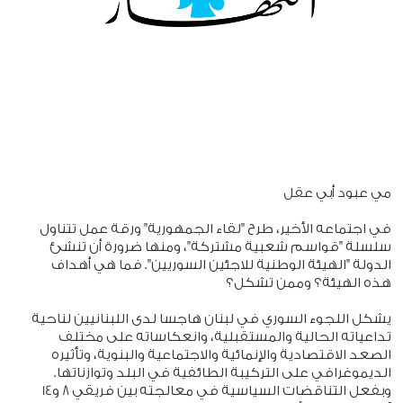
مي عبود أبي عقل
في اجتماعه الأخير، طرح "لقاء الجمهورية" ورقة عمل تتناول
سلسلة "قواسم شعبية مشتركة"، ومنها ضرورة أن تنشئ
الدولة "الهيئة الوطنية للاجئين السوريين". فما هي أهداف
هذه الهيئة؟ وممن تشكل؟
يشكل اللجوء السوري في لبنان هاجسا لدى اللبنانيين لناحية
تداعياته الحالية والمستقبلية، وانعكاساته على مختلف
الصعد الاقتصادية والإنمائية والاجتماعية والبنوية، وتأثيره
الديموغرافي على التركيبة الطائفية في البلد وتوازناتها.
وبفعل التناقضات السياسية في معالجته بين فريقي 8 و14