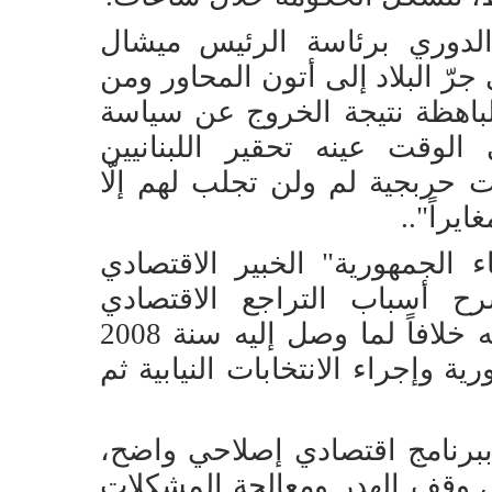
الدوري برئاسة الرئيس ميشال
رّ البلاد إلى أتون المحاور ومن
الباهظة نتيجة الخروج عن سياسة
ي الوقت عينه تحقير اللبنانيين
ت حربجية لم ولن تجلب لهم إلّا
ايراً"..
الجمهورية" الخبير الاقتصادي
ح أسباب التراجع الاقتصادي
وانخفاض النمو إلى أدنى درجاته خلافاً لما وصل إليه سنة 2008
ورية وإجراء الانتخابات النيابية ثم
برنامج اقتصادي إصلاحي واضح،
 وقف الهدر ومعالجة المشكلات