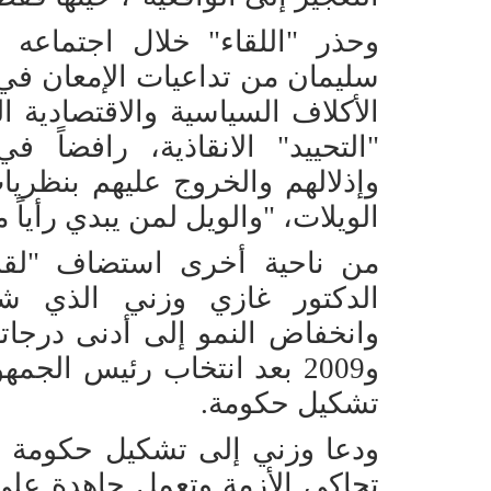
وحذر "اللقاء" خلال اجتماعه 
سليمان من تداعيات الإمعان في ج
الأكلاف السياسية والاقتصادية 
"التحييد" الانقاذية، رافضاً ف
وإذلالهم والخروج عليهم بنظريا
الويلات، "والويل لمن يبدي رأياً مغ
من ناحية أخرى استضاف "لقاء 
الدكتور غازي وزني الذي شر
و2009 بعد انتخاب رئيس الجمه
تشكيل حكومة.
ودعا وزني إلى تشكيل حكومة ب
تحاكي الأزمة وتعمل جاهدة على