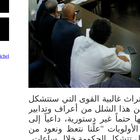
chel
راث غالبية القوى التي ستتشكل
ن هذا الشلل من أعراف وتدابير
تماً غير دستورية، داعياً إلى
ولويات "علّنا نتعظ ونعود من
قط، تتشكل الحكومة خلال ساعات.