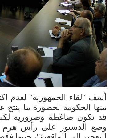
أسف "لقاء الجمهورية" لعدم اكت
منها الحكومة لخطورة ما ينتج ع
قد تكون ضاغطة وضرورية لكنها ح
وضع الدستور على رأس هرم الأ
التعجيز إلى الواقعية"، حينها ف