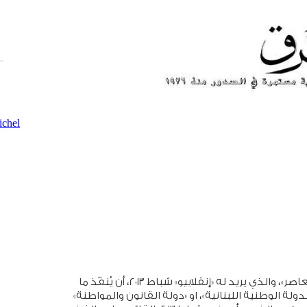
chel
إنها أيام فارقة يعيشها «لبنان الكبير» في «تاريخه المعاصر»، والذي يريد له «إنقلابيو» شباط ٢٠١٣، أن يُنفّذ ما
دولة الوطنية اللبنانية»، او «دولة القانون والمواطنة»