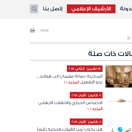
ونة
الأرشيف الإعلامي
إتصل بنا
X
شارك
لات ذات صلة
17 تشرين الثاني 2015
المركزية: رسالة سليمان الى هولاند...
نحو التفعيل
المزيد>>
01 كانون الأول 2015
الاحتباس الحراري والانفلات الارهابي
المزيد>>
01 كانون الأول 2015
هل يكون ثمن القبول بفرنجيه رئيساً