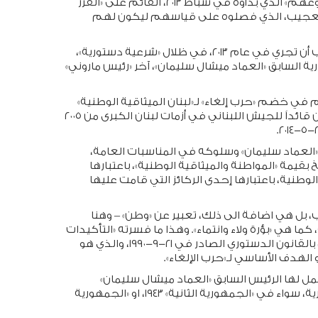
عن سابق تصوّر وتصميم بالرصاص الحي لصالح «مشروعهم» الذي بدأوه في شباط ٢٠١٣، القائم على «الفرز
يب العجيب، الذي فصلوه على قياسهم ليكون لهم
وهو ما حقّقوه في انتخابات ٦-٥-٢٠١٨ التي كانت يجب أن تجري في عام ٢٠١٣، في ظلال «شرعية دستورية»،
ة السابق «العماد ميشال سليمان»، آخر «رئيس ماروني»
وم في خضم «حرب إلغاء» لـ«لبنان الميثاقية الوطنية»
الذي حافظ عليه رئيس الجمهورية السابق، حينما كان قائداً للجيش اللبناني في أزمات لبنان الكبرى من ٢٠٠٥
الى ٢٤-٥-٢٠١٤ كانت تصرفات «العماد سليمان» وسلوكه في المناسبات العامة،
بقيمة «المواطنة والميثاقية الوطنية»، باعتبارها
لوطنية، باعتبارها إحدى الركائز التي قامت عليها
 هي اضافة الى ذلك، تعبير عن «وطن» – وهنا
كما هي «بؤرة ولاء وانتماء». وهذا ما فسرته «التأكيدات
العشر» في مقدمة الدستور اللبناني الحالي، المعدّل بالقانون الدستوري الصادر في ٢١-٩-١٩٩٠، والذي هو
ل لها الرئيس السابق «العماد ميشال سليمان»
وصانها، وكان أول من تحدث عنها من رؤساء الجمهورية، سواء في «الجمهورية الثانية» ١٩٤٣، او «الجمهورية