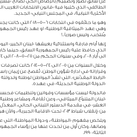
الطائفي» الذي كتبوا فيه «قانون الانتخابات الغر
الأكثرية النيابية، في المجلس النيابي» الجديد.
وهي عهد «الميثاقية الوطنية» او عهد رئيس الجمهوري
مُنتخب، وليس صورياً..!
إنها أيام فارقة واستثنائية يعيشها «لبنان الكبير» الي
الى أيار ٢٠٠٨، وفي سنوات الحكم من ٢٥-٥-٢٠٠٨ الى ٢٤-٥-٢٠١٤.
وخلال السنوات من ٢٠٠٥ 
وقراراته في ادارة شؤون الوطن، تُفصح عن إيمان راسخ 
«الرابط المقدّس». التي تشدُ المواطن لوطنه ولدولته ا
«الدولة الوطنية الحديثة» في عهده.
فالدولة ليست مؤسسات وقوانين وتنظيمات فحسب، بل
«لبنان المتنوّع الميثاقي»، وعن ثقافة، ومشاعر وطنية، 
من «إنقلاب شباط ٢٠١٣» تحت «الاقامة الجبرية»، والآن هو الهدف الأساسي لـ»حرب الإلغاء».
ويلخص مفهوم «المواطنة»، و»دولة المواطنة» التي عم
الثالثة» ١٩٩٠.