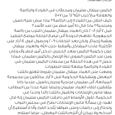
الرئيس ميشال سليمان ومحطّات في القيادة والرئاسة
والعلاقة مع"حزب الله" (6 من 7+1)
كيف انتقل من القيادة إلى الرئاسة؟ ماذا عرض عليه باسيل
وفرنجية؟ ماذا قال له أمير قطر من عند الأسد؟
قبل 7 أيار 2008 كان العماد ميشال سليمان اقترب من رئاسة
الجمهورية. تفاهم الدوحة أتى ليضع انتخابه موضع التنفيذ
وبشبه إجماع. ولكن بعد انتخابات 2009 وحصول قوى 14 آذار على
الأكثرية عادت المشاكل وأسقط «حزب الله» والعماد ميشال
عون حكومة الرئيس سعد الحريري. تدخل أمير قطر وأردوغان
ومن عند الرئيس السوري تمّ الإتصال بالرئيس سليمان. فماذا
حصل؟ في هذه الحلقة من محطات الرئيس سليمان في
القيادة والرئاسة متابعة لتلك التطورات.
وضِعت على العماد ميشال سليمان شروط تتعلق بالثلث
المعطل وبتشكيلة الحكومة قبل 7 أيار. مكلَّفَين من مجموعة
الممانعة، أتى سليمان فرنجية وجبران باسيل، عندما كانا
متَّفِقَين، للقاء العماد سليمان وعرضا عليه عدداً من المطالب
منها قانون الإنتخابات والقبول بالثلث زائداً واحداً في
الحكومة. تقول الأوساط التي رافقت الرئيس سليمان إنه قال
لهما: «إن مسألة قانون الإنتخابات تطرح في مجلس النواب
وتحتاج إلى دراسات وعلى ضوئها يُتَّخذ القرار وأنا لا أستطيع أن
أعدكم ولا يمكن أن ألتزم بالثلث المعطل». عرضا استلام