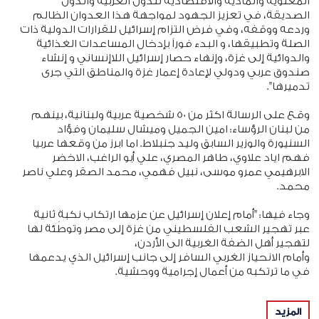
المعنوية والمادية والاقتصادية للدول العربية والدول
الصديقة، في تعزيز الجهود لمواجهة هذا العدوان الظالم
وردعه ووقفه، وفي فرض التزام إسرائيل للقرارات الدولية ذات
الصلة وتطبيقها، و البدء فوراً بإدخال المساعدات الغذائية
والدوائية إلى غزة، وإنهاء حصار إسرائيل اللاإنساني و إنشاء
صندوق عربي ودولي لإعادة إعمار غزة والمناطق التي جرى
تدميرها".
وقع على الرسالة اكثر من 50 شخصية عربية ولبنانية، بينهم
من لبنان الرؤساء: امين الجميل وميشال سليمان وفؤاد
السنيورة والوزير السابق وليد جنبلاط. اما ابرز من وقعها عربيا
فهم اياد علاوي، طاهر المصري، علي أبو الراغب، الاخضر
الابرهيمي عمرو موسى، نبيل فهمي، محمد الصقر وعلي ناصر
محمد.
وجاء فيها: "أمام إعلان إسرائيل عن عزمها ارتكاب نكبةٍ ثانية
عبر تهجير الشعب الفلسطيني من غزة إلى مصر وتوطئة لها
لتهجير أهل الضفة الغربية الى الأردن،
وأمام الانحياز الغربي السافر إلى جانب إسرائيل الذي يدعمها
في ما ترتكبه من أعمال إجرامية ووحشية.
فإن الموقعين أدناه يطالبون المجتمعين بـ:
المزيد
- اتخاذ موقف موحد رافض للعدوان وداعٍم لاستثمار المكانة