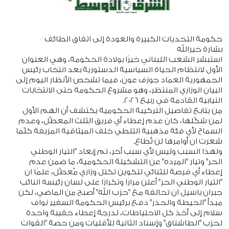
حكومة التحديات الكبيرة والعودة إلى اتفاق الطائف
بشارة خيرالله
استبشر الشعب اللبناني خيرًا بولادة الحكومة، وهي العنوان
الأول لانتظام الحياة السياسية الدستورية بعد انتخاب رئيس
الجمهورية العماد جوزف عون، فيما تشخص الأنظار اليوم إلى
البيان الوزاري المنتظر، وهو مشروع الحكومة حتى الانتخابات
النيابية القادمة في ربيع 2026.
من يتابع تفاصيل التركيبة الحكومية يكتشف أن الهم الأول
لمن شكّلها، كان عدم إعطاء أي فريق الثلث المعطِّل، وعدم
السماح لأي فئة مذهبية التلطي خلف الميثاقية المزيفة كلّما
شعرت ان أوامرها لن تُطاع.
ولهذا السبب وليس لأي سبب أخر، تم إبعاد "التيار الوطني
الحر" وتيار "المرده" عن التشكيلة الحكومية، ما ضمن عدم
إعطاء أي فرصة للثنائي لتكوين تكتل وزاري مُعطِّل، علمًا ان
"التيار الوطني الحر" أعلن مرارًا وتكرارًا على لسان رئيسه النائب
جبران باسيل ان تحالفه مع "حزب الله" أصبح من الماضي، لكن
مبدأ "الحيطة والحذر" دفع برئيس الحكومة السفير نواف
سلام إلى أخذ كل الاحتياطات، لدرجة إعطاء حقيبة واحدة
لحزب "الطاشناق" وإسناد الثانية للأقليات ومن حصة "القوات