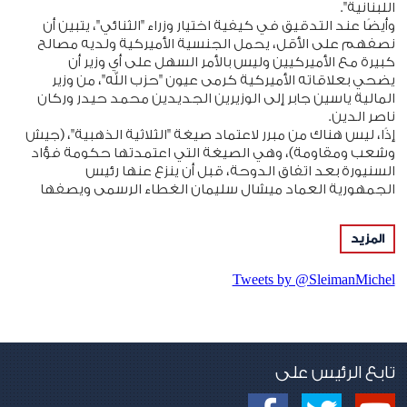
اللبنانية".
وأيضًا عند التدقيق في كيفية اختيار وزراء "الثنائي"، يتبين أن
نصفهم على الأقل، يحمل الجنسية الأميركية ولديه مصالح
كبيرة مع الأميركيين وليس بالأمر السهل على أي وزير أن
يضحي بعلاقاته الأميركية كرمى عيون "حزب الله"، من وزير
المالية ياسين جابر إلى الوزيرين الجديدين محمد حيدر وركان
ناصر الدين.
إذًا، ليس هناك من مبرر لاعتماد صيغة "الثلاثية الذهبية"، (جيش
وشعب ومقاومة)، وهي الصيغة التي اعتمدتها حكومة فؤاد
السنيورة بعد اتفاق الدوحة، قبل أن ينزع عنها رئيس
الجمهورية العماد ميشال سليمان الغطاء الرسمي ويصفها
بالخشبية، مفتتحًا مرحلة المواجهة مع "حزب الله"، كأول
وأرفع مرجع رسمي يتجرأ على مواجهة آلة "سياسية –
المزيد
عسكرية – جماهيرية" بهذا الحجم، حاملًا بيده الدستور وبيده
الأخرى "مطرقة زجاجية كريستال" يضرب فيها بثبات يصيب
Tweets by @SleimanMichel
الهدف من دون أن يكسُر أو يُكسَر.
والمأمول اليوم من الحكومة شطب "الثلاثية الخشبية" وعدم
القبول بأي تحايل على اللغة العربية، لأن خطاب القَسَم الذي
تلاه رئيس الجمهورية العماد جوزف عون بعيد انتخابه، أعاد
الأمل وأعطى جرعة أوكسيجين لإتفاق الطائف، ويجب أن يكون
تابع الرئيس على
المنطلق لبيان وزاري يضع لبنان على سكة العودة إلى روح
الدستور.