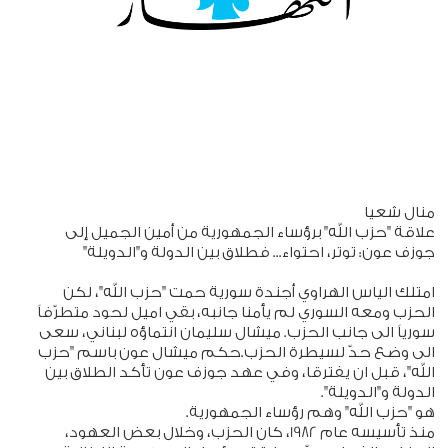
منال شعيا
علاقة "حزب الله" برؤساء الجمهورية من أمين الجميل إلى
جوزف عون: توتر، احتواء... فطلاق بين الدولة و"الدويلة"
امتلك الياس الهراوي أجندة سورية حمت "حزب الله"، لكن
الحزب ومعه السوري لم يأمنا جانبه، بقي اميل لحود متطرّفاً
سورياً الى جانب الحزب. ميشال سليمان انتماؤه لبناني، سعى
الى وضع حدّ لسيطرة الحزب.حكم ميشال عون باسم "حزب
الله"، قبل ان يفترقا، وفي عهد جوزف عون تأكد الطلاق بين
الدولة و"الدويلة".
هو "حزب الله" وهم رؤساء الجمهورية.
منذ تأسيسه عام 1982، كان الحزب، وخلال بعض العهود،