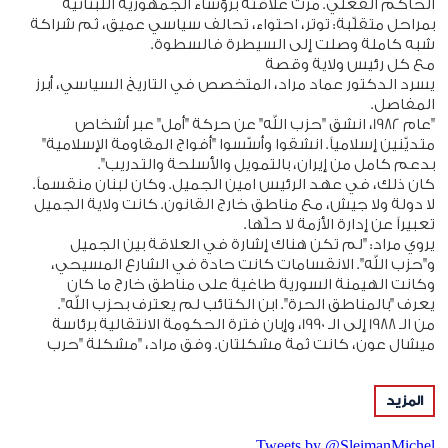
الحاكم الفعلي. مرّت علاقته برؤساء الجمهورية اللبنانية
بمراحل متقلّبة: توتر، احتواء، تحالف سياسي عميق، ثم شراكة
شبه كاملة وصلت إلى السيطرة فالسطوة.
مع كل رئيس ولاية وقصة
يسرد الدكتور عماد مراد، المتخصص في التاريخ السياسي، أبرز
المفاصل.
"عام 1982، انشق "حزب الله" عن حركة "أمل" عبر أشخاص
متديّنين إسلامياً. انشقوا وأسّسوا "أفواج المقاومة الإسلامية"
بدعم كامل من إيران، بالتمويل والأسلحة والتدريب".
كان ذلك، في عهد الرئيس امين الجميل. وكان لبنان منقسماً.
لا دولة ولا جيش، مع مناطق خارج القانون. كانت ولاية الجميل
تعبيراً عن إدارة الأزمة لا حلّها.
يروي مراد: "لم تكن هناك إشارة في العلاقة بين الجميل
و"حزب الله". الانقسامات كانت حادة في الشارع المسيحي،
وكانت الهيمنة السورية طاغية على مناطق خارج ما كان
يعرف "بالمناطق الحرة". ابن الكتائب لم يعترف بحزب الله".
من الـ 1988 إلى الـ 1990، وإبان فترة الحكومة الانتقالية برئاسة
ميشال عون، كانت ثمة مشكلتان. وفق مراد، "مشكلة "حرب
التحرير" مع سوريا، ومشكلة "حرب الإلغاء" مع "القوات
اللبنانية"، والحربان كانت فاشلتين. لم يكن وقتها ذكر لحزب
المزيد
الله"، علماً بأنّ العودة إلى الأرشيف تظهر بوضوح كيف كان
السيد حسن نصرالله يصف العماد عون آنذاك بأنه يمثل
المشروع الصهيوني في البلد.
Tweets by @SleimanMichel