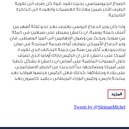
الصراع الجيوسياسي، بحيث تقود قوة كل طرف الى تقوية
الطرف الآخر ضمن معادلة العصبيات والعودة الى الذاكرة
التاريخية.
واذا كان وزير الدفاع الروسي يعترف، بعد نحو ثلاثة أشهر من
أعنف حملة روسية، ان داعش يسيطر على سبعين في المئة
من سوريا، ويحذّر من وصول الارهابيين الى آسيا الوسطى، فان
وزير الدفاع الأميركي يتوقف أمام صدمة المذبحة في سان
برناردينو بعد أكثر من سنة من حملة التحالف الذي تقوده
أميركا على داعش. لا بل ان الرئيس باراك أوباما الذي تصرّف
خلال السنوات الماضية على أساس ان داعش لا يشكّل خطراً
على أميركا ومصالحها، بدأ الحديث عن الخطر الاستراتيجي
على بلاده وحلفائها. كذلك فعل الرئيس فرنسوا هولاند بعد
مذبحة باريس، ورئيس الوزراء البريطاني ديفيد كاميرون بعد
التهديدات والمعلومات الخطيرة التي وصلته.
المزيد
والواقع ان كل الذين لعبوا ورقة توظيف داعش في خدمة
مصالحهم، وتصوروا ان القضاء عليه سهل متى دقّت الساعة،
Tweets by @SleimanMichel
يكتشفون مدى الخطأ في القراءة. لا فقط بالنسبة الى القوة
العسكرية والمالية التي يمسك بها ويحرّكها داعش بل أيضاً
بالنسبة الى جاذبية دولة الخلافة الداعشية في كل مكان.
وليس أخطر من الذين يبايعون الخليفة ابراهيم ويقومون