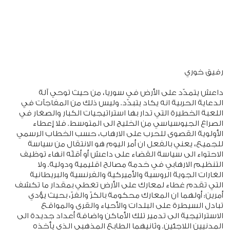
رفيق خوري
داعش يتمدّد على الأرض في سوريا، من حيث توحي آلة
الدعاية الحربية انه يكاد يتبدّد. وليس ذلك من المفاجآت في
اللعبة الخطيرة التي تدار بها استراتيجيات الكبار والصغار في
الصراع الجيوسياسي من الخليج الى المتوسط. فلا إعطاء
الأولوية القصوى للحرب على الارهاب، حسب الخطاب الرسمي
للجميع، يعني بالفعل ان أمر اليوم هو الانتقال من سياسة
الاحتواء الى سياسة القضاء على داعش أو أقلّه انهاء توظيف
التنظيم الارهابي في خدمة مصالح اقليمية ودولية. ولا
الغارات الجوية الروسية والأميركية والفرنسية والبريطانية
التي تقدم غطاء لمعارك على الأرض تغطي بمقدار ما تكشف
أمرين: أولهما ان المعارك محكومة بالكرّ والفرّ، بحيث يؤدي
تبادل السيطرة على البلدات والأحياء والقرى والمواقع
الاستراتيجية الى تدمير تلك الأماكن واضافة أعداد جديدة الى
المدنيين اللاجئين. وثانيهما الطابع المذهبي الذي يأخذه