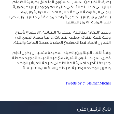
بصرف النظر عن المسار الدستوري المتعلق بكيفية انضمام
لبنان الى هذا التحالف في ظل عدم وجود رئيس جمهورية
يتولى المفاوضة في عقد المعاهدات الدولية وابرامها
بالاتفاق مع رئيس الحكومة واخذ موافقة مجلس الوزراء كما
تنص المادة 52 من الدستور.
وجدد "اللقاء" مطالبته الحكومة اللبنانية، "الاجتماع بأسرع
وقت للبت النهائي بملف النفايات، داعياً جميع القوى الى
التعاون لانهاء هذا الموضوع المضر بالصحة العامة والبيئة.
وهنأ اللقاء اللبنانيين بالاعياد المجيدة متمنياً ان يكون تلازم
ذكرى المولد النبوي الشريف مع عيد الميلاد المجيد محطة
جديدة لتأكيد اهمية الحفاظ على صيغة العيش الواحد
وتعزيز الوحدة الوطنية بعيداً عن الانقسامات الراهنة.
Tweets by @SleimanMichel
تابع الرئيس على