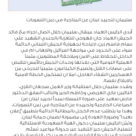
سليمان: لتحييد لبنان عن المتاجرة في زمن التسويات
أبدى الرئيس العماد ميشال سليمان خلال اتصال اجراه مع قائد
الجيش العماد جان قهوجي للتعزية بالجندي الشهيد علي
بسام قاسم زين، ارتياحه لجهوزية الجيش اللبناني الدائمة
سواء على الحدود في مواجهة اسرائيل والارهاب ام في
الداخل للحفاظ على الامن وملاحقة المطلوبين، مثمناً
العملية النوعية التي نفذتها وحدات الجيش بالأمس للقبض
على عصابات القتل وتصنيع الكبتاغون، متمنياً للجرحى من
العسكريين الشفاء العاجل، املاً ان تستكمل الخطة الامنية
بالايقاع نفسه.
وشدد سليمان خلال استقباله وزير العمل سجعان القزي،
النائبين غازي العريضي وكاظم الخير والنائب السابق الدكتور
فارس سعيد على ضرورة التمسك بمبدأ تحييد لبنان عن
الصراعات الخارجية وتحييده عن المتاجرة في زمن التسويات،
وهذا ما يتطلب عدم الخجل بالمطالبة الدائمة بتطبيق "إعلان
بعبدا" وضرورة العودة إلى مضمونه لضمان حماية لبنان.
وثمّن الرئيس سليمان دخول الهبة السعودية الاستثنائية
لتسليح الجيش حيز التنفيذ عبر جدولة مواعيد تسلّم
الاسلحة من الدولة الفرنسية بالرغم من كل التشويش الذي