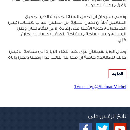
رافق مرحلة الجدولة.
وتمنى سليمان ان تحمل السنة الجديدة الخير لجميع
اللبنانيين أملاً ان تكون البداية من مجلس النواب لانتخاب رئيس
الجمهورية، كونه الأقدر على إعادة الامل ببقاء لبنان وطن
الرسالة، وليس ساحة مستباحة لتصفية حسابات الخارج.
قزي
وقال الوزير سجعان قزي بعد اللقاء: الزيارة الى فخامة الرئيس
كانت للمعايدة خاصة ان فخامته يلعب دورا وطنيا ونحن واياه
في علاقة واضحة كحزب كتائب من خلال اللقاء التشاوري
ومن خلال تأييدنا العميق لاعلان بعبدا الذي يجسّد روحية
المزيد
الميثاق الوطني وجوهر الوجود اللبناني، وشمل الحديث كل
القضايا المطروحة حاليا.
Tweets by @SleimanMichel
سئل: في ظل تعثر التسوية الرئاسية هناك كلام عن ضرورة
تفعيل عمل الحكومي في هذه المرحلة؟
اجاب: بداية لا يوجد تسوية رئاسية، لان التسوية يجب ان تكون
بين فريقين وهذا امر لم يحصل، كان هناك مبادرة مباركة
حاول القيام بها دولة الرئيس سعد الحريري، وهذه المبادرة
تابع الرئيس على
اليوم "عم تعيّد مثلنا"، ونحن من هذه المبادرة التي نعتبرها
كانت ضرورية لاطلاق دينامية جديدة لانتخاب رئيس جمهورية،