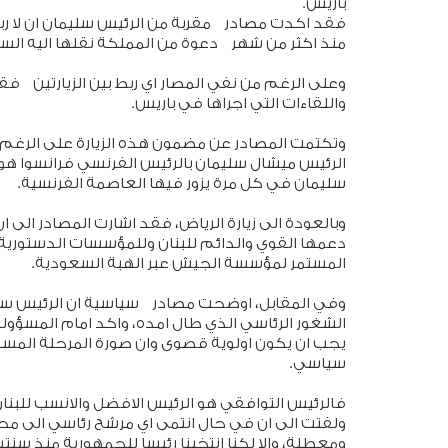
باريس.
فقد اكدت مصادر مقربة من الرئيس سليمان ان لا ربط
منذ اكثر من شهر دعوة من المملكة نقلها اليه الس
وعلى الرغم من نفي المصار اي ربط بين الزيارتين ف
واللقاءات التي اجراها في باريس.
وتكتمت المصادر عن مضمون هذه الزيارة على الرغم م
الرئيس ميشال سليمان بالرئيس الفرنسي فرانسوا هول
سليمان في كل مرة يزور فيها العاصمة الفرنسية.
وبالعودة الى زيارة الرياض، فقد اشارت المصادر الى 
دعمها القوي والدائم للبنان وللمؤسسات الدستورية وا
المستمر لمؤسسة الجيش عبر الهبة السعودية.
وفي المقابل، اوضحت مصادر سياسية ان الرئيس سلي
الشغور الرئاسي الذي طال امده، واكد امام المسؤول
يجب ان يكون اولوية قصوى وان صورة المرحلة المستقب
سياسي.
فالرئيس التوافقي هو الرئيس الافضل والانسب للبنان
ومعطلة، والا لكنا انتخبنا رئيسا للجمهورية منذ سنتي