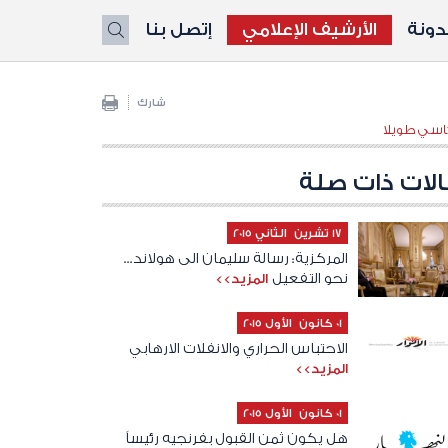
ونة
الأرشيف الإعلامي
إتصل بنا
X
شارك
لات ذات صلة
17 تشرين الثاني 2015
المركزية: رسالة سليمان الى هولاند...
نحو التفعيل
المزيد>>
01 كانون الأول 2015
الاحتباس الحراري والانفلات الارهابي
المزيد>>
01 كانون الأول 2015
هل يكون ثمن القبول بفرنجيه رئيساً