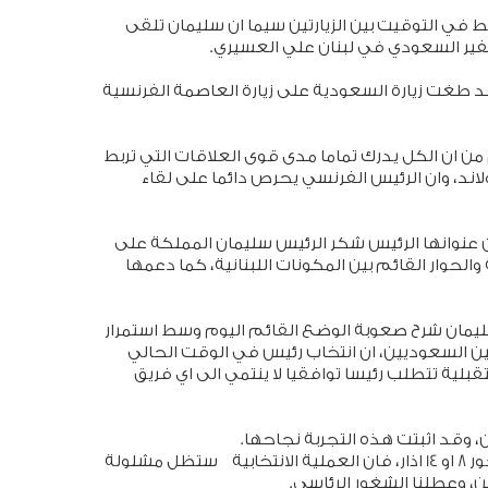
 في التوقيت بين الزيارتين سيما ان سليمان تلقى
فير السعودي في لبنان علي العسيري.
قد طغت زيارة السعودية على زيارة العاصمة الفرنسية
ن ان الكل يدرك تماما مدى قوى العلاقات التي تربط
اند، وان الرئيس الفرنسي يحرص دائما على لقاء
ان عنوانها الرئيس شكر الرئيس سليمان المملكة على
لحوار القائم بين المكونات اللبنانية، كما دعمها
مان شرح صعوبة الوضع القائم اليوم وسط استمرار
ين السعوديين، ان انتخاب رئيس في الوقت الحالي
لية تتطلب رئيسا توافقيا لا ينتمي الى اي فريق
، وقد اثبتت هذه التجربة نجاحها.
ولفتت الى ان في حال انتمى اي مرشح رئاسي الى محور 8 او 14 اذار، فان العملية الانتخابية ستظل مشلولة
ن، وعطلنا الشغور الرئاسي.