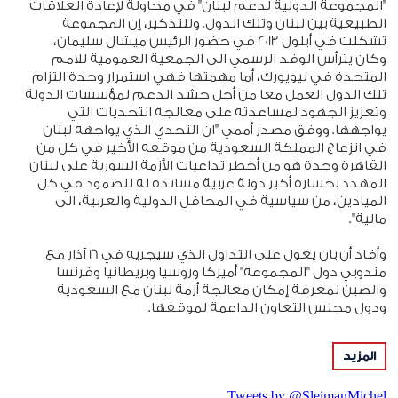
"المجموعة الدولية لدعم لبنان" في محاولة لإعادة العلاقات
الطبيعية بين لبنان وتلك الدول. وللتذكير، إن المجموعة
تشكلت في أيلول 2013 في حضور الرئيس ميشال سليمان،
وكان يترأس الوفد الرسمي الى الجمعية العمومية للامم
المتحدة في نيويورك، أما مهمتها فهي استمرار وحدة التزام
تلك الدول العمل معا من أجل حشد الدعم لمؤسسات الدولة
وتعزيز الجهود لمساعدته على معالجة التحديات التي
يواجهها. ووفق مصدر أممي "ان التحدي الذي يواجهه لبنان
في انزعاج المملكة السعودية من موقفه الأخير في كل من
القاهرة وجدة هو من أخطر تداعيات الأزمة السورية على لبنان
المهدد بخسارة أكبر دولة عربية مساندة له للصمود في كل
الميادين، من سياسية في المحافل الدولية والعربية، الى
مالية".
وأفاد أن بان يعول على التداول الذي سيجريه في 16 آذار مع
مندوبي دول "المجموعة" أميركا وروسيا وبريطانيا وفرنسا
والصين لمعرفة إمكان معالجة أزمة لبنان مع السعودية
ودول مجلس التعاون الداعمة لموقفها.
وعلى صعيد آخر، يتضمن التقرير التحذير من خطورة بقاء
المزيد
السلاح الموجود بيد منظمات غير القوات الشرعية، والذي في
حال استعماله ستكون له نتائج دراماتيكية. ويتناول أيضا الفراغ
Tweets by @SleimanMichel
الرئاسي الذي يدعو بان الى ملئه في أسرع وقت، لأن استمراره