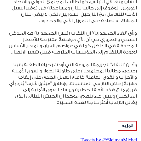
الشأن منعاً لأي التباس، كما طالب المجتمع الدولي والاتحاد
الاوروبي الوقوف إلى جانب لبنان ومساعدته في توفير السبل
الآمنة للتعامل مع النازحين السوريين، لكي لا يبقى لبنان
المنهك اقتصاده على التمويل الآني والمحدود.
ورأى "لقاء الجمهورية" ان انتخاب رئيس الجمهورية هو المدخل
الصحي والضروري في آن، لأي مواجهة مفترضة للأخطار
المحدقة في الداخل كما في عواصم القرار، والمعبر الأساس
لعودة الانتظام إلى المؤسسات المترهلة قبيل شفير الانهيار.
وأدان "اللقاء" الجريمة المروعة التي أودت بحياة الطفلة باتينا
رعيدي، مطالباً المجتمعين على طاولة الحوار والقوى الأمنية
والأحزاب والقوى الفاعلة كافة، العمل الجدي على إيقاف
مهزلة إطلاق النار في المناسبات، وإطلاق "ميثاق شرف" يُلزم أي
فريق منع هذه الأفة الخطيرة وإرشاد القوى الأمنية إلى
المرتكبين وليس حمايتهم، مؤكداً ان الجيش اللبناني الذي
يقاتل الارهاب أكثر حاجة لهذه الذخيرة.
كما شدد "لقاء الجمهورية" على ضرورة عدم التهاون أو لفلفة
المزيد
ملفات الفساد المفتوحة، سواء في قوى الأمن أم في الانترنت
غير الشرعي أو في أي ملف، منوهاً بالجهود المبذولة من قبل
Tweets by @SleimanMichel
الوزارات المعنية والأجهزة الأمنية والقضائية.