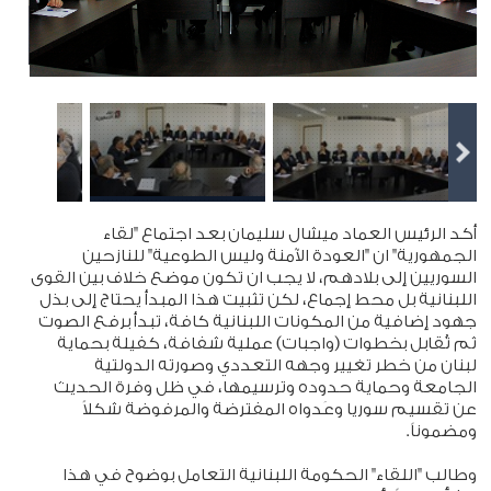
أكد الرئيس العماد ميشال سليمان بعد اجتماع "لقاء
الجمهورية" ان "العودة الآمنة وليس الطوعية" للنازحين
السوريين إلى بلادهم، لا يجب ان تكون موضع خلاف بين القوى
اللبنانية بل محط إجماع، لكن تثبيت هذا المبدأ يحتاج إلى بذل
جهود إضافية من المكونات اللبنانية كافة، تبدأ برفع الصوت
ثم تُقابل بخطوات (واجبات) عملية شفافة، كفيلة بحماية
لبنان من خطر تغيير وجهه التعددي وصورته الدولتية
الجامعة وحماية حدوده وترسيمها، في ظل وفرة الحديث
عن تقسيم سوريا وعَدواه المفترضة والمرفوضة شكلاً
ومضموناً.
وطالب "اللقاء" الحكومة اللبنانية التعامل بوضوح في هذا