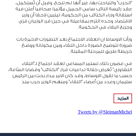
"الحزب" والتباحث بها، غير أنها لم تنجح. وقبل أن تُستكمل،
عقد رئيسه النائب سامي الجميل مؤتمرا صحافيا أعلن فيه
استقالة وزراء الكتائب من الحكومة، ليتبين لاحقا أن وزير
الاقتصاد وحده التزم بمفاعيله في حين قرر الوزيران قزي
وجريج البقاء في الحكومة.
ورأت الاوساط ان انعقاد الاجتماع بعد التطورات الاخيرة بات
ضرورة لتوضيح الصورة داخل اللقاء وبين مكوناته ووضع
خريطة طريق للمرحلة المقبلة.
في غضون ذلك، تستمر المساعي لعقد اجتماع لـ"اللقاء
التشاوري" تُعرض خلاله تداعيات قرار "الكتائب" وقضايا السّاعة،
حسب ما تقول الاوساط، وقد كان الامر مدار بحث بين الرئيس
سليمان وعدد من أعضاء "اللقاء" ومنهم الوزير حرب منذ
يومين، حيث سجّل الجميع استعداده للمشاركة في أي
اجتماع يعقد مع التأكيد على أن لا بدّ من تحديد جدول أعماله
المزيد
سلفا. لكن السؤال الذي يطرح في صفوف "اللقاء" هو كيف
يتم التعامل مع "الكتائب" وهل يجب توجيه الدعوة الى النائب
Tweets by @SleimanMichel
الجميل، خصوصا وأن غياب "الحزب" سيفقدُ "اللقاء" أحد
مكوناته الاساسية. وتوضح في السياق، أن المسألة قيد الدرس
في "اللقاء" حاليا، فهناك أكثر من علامة استفهام تحتاج الى
توضيح قبل عقد الاجتماع العتيد ومنها "هل يحضر الوزير قزي