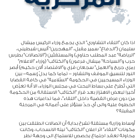
اذا كان "اللقاء التشاوري" الذي يجمع وزراء الرئيس ميشال
سليمان ("الدفاع" سمير مقبل، "المهجرين" أليس شبطيني،
"الرياضة" عبد المطلب حناوي) والمستقلّين ("الاتصالات" بطرس
حرب و"السياحة" ميشال فرعون) و"الكتائب" (وزراء "الاعلام"
رمزي جريج و"العمل" سجعان قزي و"الاقتصاد ألان حكيم) أبصر
النور لتنسيق الموقف والتشاور - تماما كما يدلّ إسمه- بين
الوزراء المسيحيين في الحكومة "السّلامية" في كافة القضايا
التي تُطرح على بساط البحث في مجلس الوزراء، الا أنه تعرّض
أخيرا لبعض الاهتزاز بعد قرار "الكتائب" الاستقالة من الحكومة
من دون عرض القضية داخل "اللقاء"، فما تداعيات هذه
الخطوة عليه والى أي حدّ ستؤثر على أعماله في المرحلة
المقبلة؟
أوساط وزارية مستقلة تشرح بداية أن اتصالات انطلقت بين
مكونات "اللقاء" اثر اعلان "الكتائب" نيته الانسحاب، وكانت
محاولة لعقد اجتماع يخصص للاستماع الى وجهة نظر