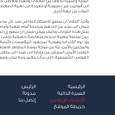
عملية وعلمية تخفف من النفقات والهدر وتعطي كل
الى أساليب غير دستورية أو العودة الى نغمة الض
النواب من جهة أخرى.
وأكد "اللقاء" ان منطق الاستئثار الطاغي عند كل محط
بلبنان الى مزيد من التدهور ويحرجه أمام شعبه وأمام ا
بمثل هذه القرارات وكيف يمكن للبنان ان يتطور إن ل
دون سلطة فعلية تحكم ومعارضة حقيقية تراقب 
وإذ نوه "لقاء الجمهورية" بمجهود المؤسسات الأمني
والمخلين بالأمن، نبّه من موجة توسع المظاهر الاس
التفلت الأمني المتنقل من مزيارة الى صيدا الى مل
الفوضى التأسيسية، التي بدأت بتغيير وجه لبنان و
الرئيسية
الرئيس
السيرة الذاتية
مدونة
الأرشيف الإعلامي
إتصل بنا
خريطة الموقع