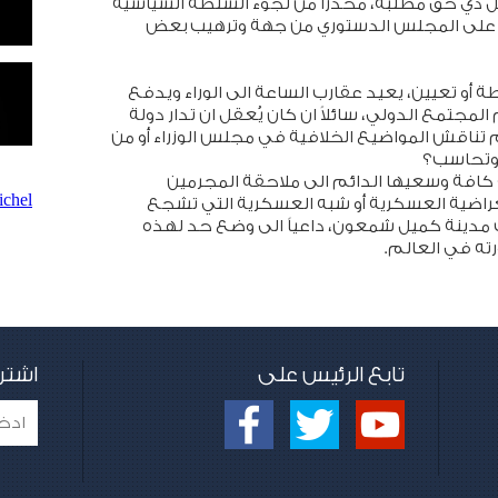
 ذي حق مطلبه، محذراً من لجوء السلطة السياسية
غط على المجلس الدستوري من جهة وترهيب بعض
ة أو تعيين، يعيد عقارب الساعة الى الوراء ويدفع
لمجتمع الدولي، سائلاً ان كان يُعقل ان تدار دولة
م تناقش المواضيع الخلافية في مجلس الوزراء أو من
وتحاسب؟
ة كافة وسعيها الدائم الى ملاحقة المجرمين
chel
تعراضية العسكرية أو شبه العسكرية التي تشجع
عب مدينة كميل شمعون، داعياً الى وضع حد لهذه
صورته في العالم.
تابع الرئيس على
اشتر