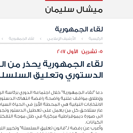
ميشال سليمان
لقاء الجمهورية
الرئيسية
>
الأرشيف الإعلامي
>
لقاء الجمهورية
>
05 تشرين الأول 2017
لقاء الجمهورية يحذر من 
الدستوري وتعليق السلسل
دعا "لقاء الجمهورية" خلال اجتماعه الدوري برئاسة 
وإطلاق مواقف علنية واضحة رافضة انتهاك الدستور 
الانتخابات النيابية هي المحطة الأبرز في الحياة 
عار ستلاحق كل من يعمل على تعطيل الدستور وتجيير
الى صورة ديموقراطية مركزية في ظل موجة التفكك
الكيانات.
وأعرب عن رفضه لـ"قانون تعليق السلسلة" وتخيير اللبن