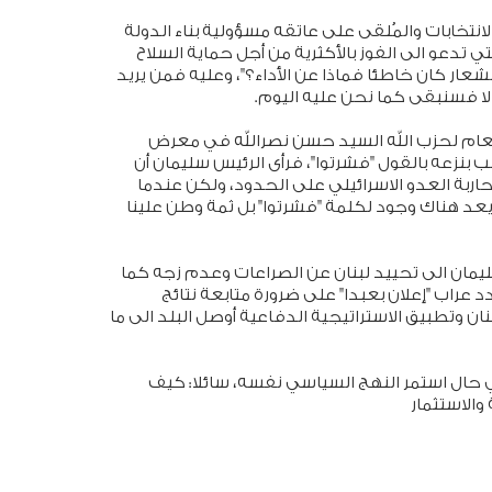
انتخابات والمُلقى على عاتقه مسؤولية بناء الدولة
ي تدعو الى الفوز بالأكثرية من أجل حماية السلاح
الشعار كان خاطئا فماذا عن الأداء؟"، وعليه فمن يريد
الا فسنبقى كما نحن عليه اليوم.
لعام لحزب الله السيد حسن نصرالله في معرض
بنزعه بالقول "فشرتوا"، فرأى الرئيس سليمان أن
ربة العدو الاسرائيلي على الحدود، ولكن عندما
يعد هناك وجود لكلمة "فشرتوا" بل ثمة وطن علينا
مان الى تحييد لبنان عن الصراعات وعدم زجه كما
عراب "إعلان بعبدا" على ضرورة متابعة نتائج
نان وتطبيق الاستراتيجية الدفاعية أوصل البلد الى ما
 حال استمر النهج السياسي نفسه، سائلا: كيف
والاستثمار
ب والسلم يُتخذ خارج اطارها المؤسساتي؟