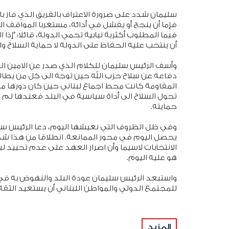
سليمان شدد على ضرورة الاعتراف بالفريق الذي فاز بال
فإما أن ينجح أو يفشل في أدائه، مستغربا المواقف الت
فيما المطلوب أكثرية نيابية تحمي الدولة، قائلا: "إذا 
أن ينتخب عليه الحفاظ على الدولة لا حماية السلاح و
وأسف الرئيس سليمان للكلام الذي صدر عن الامين ا
دفاعه عن سلاح حزب الله حين توجه الى كل من يطالب 
المقاومة كانت محط اجماع لبناني حين كان دورها محا
تحول السلاح الى أداة سياسية في البلد فعندها لم 
حمايته.
وفي ظل الظروف التي نعيشها اليوم، دعا الرئيس سلي
يحصل اليوم في محور الممانعة. انطلاقا من هذا شدد 
الانتخابات لاسيما وأن اصرار العهد على عدم تحييد لب
هو عليه اليوم.
واستبعد الرئيس سليمان عودة البلد والنهوض به في
للمجتمع الدولي والمواطن اللبناني أن يستعيد الثقة 
طالما أن السلاح لا يزال خارج كنف الدولة وقرار الحر
المزيد