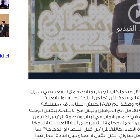
chel
عرفها جميعاً 14 آذار ثورة الاستقلال عندما كان الجيش متلاحم مع الشعب في سبيل
ة المفيدة التي تخلّص البلد "الجيش والشعب" ،
م وهكذا لم يقع الجيش اللبناني في مستنقع
نه تعامل مع المواطن وليس مع الانظمة، بنفس الوقت
 هي صمام الامان في لبنان وفخامة الرئيس اكثر من
رى يعمل فخامة الرئيس على آلية التعيينات لاتباعها
الاعمار كالنقاش "من قبل البيضة او الدجاجة" ربما
 من ضروري، لكن القول لا اصلاح دون اعادة اعمار هذا