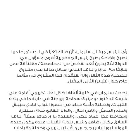
رأى الرئيس ميشال سليمان، "أن هناك ثغراً في الدستور عندما
تصبح واضحة يصبح رئيس الجمهورية أقوى مسؤول في
الدولة لأنه يكون أبعد شخص عن المحاصصة"، معلناً انه عمل
سابقا مع الوزير والنائب السابق مخايل ضاهر على مشروع
لتصحيح هذه الثغر، وانه سيقدم هذا المشروع في مؤتمر
عام خلال تشرين الثاني المقبل.
تحدث سليمان في كلمة ألقاها خلال لقاء تكريمي أقامه على
شرفه الدكتور دومينيك سماحة وزوجته في دارتهما في بلدة
القبيات، وتخللته مأدبة غداء، في حضور النواب هادي حبيش
ونديم الجميّل ورياض رحال، والوزير السابق فوزي حبيش،
ومحافظ عكار عماد لبكي، والسيدة ماري ضاهر ممثلة النائب
السابق مخايل ضاهر، ورئيس بلدية القبيات عبده مخول عبده،
المونسنيور الياس جرجس والأب نبيل زريبي وكهنة وقيادات