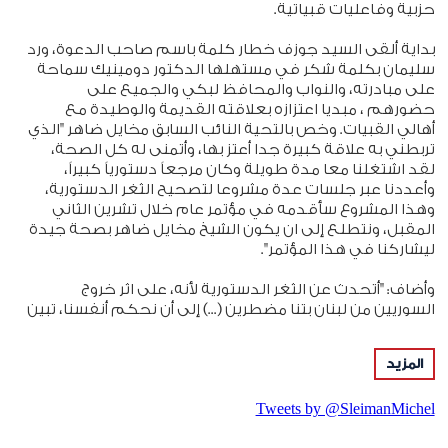
حزبية وفاعليات قبياتية.
بداية ألقى السيد جوزف خطار كلمة باسم صاحب الدعوة، ورد
سليمان بكلمة شكر في مستهلها الدكتور دومينيك سماحة
على مبادرته، والنواب والمحافظ لبكي والجميع على
حضورهم ، مبديا اعتزازه بعلاقته القديمة والوطيدة مع
أهالي القبيات. وخص بالتحية النائب السابق مخايل ضاهر "الذي
تربطني به علاقة كبيرة جدا أعتز بها، وأتمنى له كل الصحة،
لقد اشتغلنا معا مدة طويلة وكان مرجعاً دستورياً كبيراً،
وأعددنا عبر جلسات عدة مشروعا لتصحيح الثغر الدستورية،
وهذا المشروع سأقدمه في مؤتمر عام خلال تشرين الثاني
المقبل، ونتطلع إلى ان يكون الشيخ مخايل ضاهر بصحة جيدة
ليشاركنا في هذا المؤتمر".
وأضاف: "أتحدث عن الثغر الدستورية لأنه، على اثر خروج
السوريين من لبنان بتنا مضطرين (...) إلى أن نحكم أنفسنا، تبين
لنا أننا غير قادرين على فعل أي شيء: لا نستطيع تأليف
حكومة في الوقت المحدد، ولا نستطيع أيضا أن ننتخب
المزيد
مجلساً نيابياً في الوقت المحدد، وهكذا بالنسبة إلى البلديات.
وتبين اننا غير قادرين على تعيين قائد جيش ولا مدير عام، مما
Tweets by @SleimanMichel
يعني أن هناك ثغراً. الطائف عظيم، لكن هناك ثغراً في
الدستور، وعندما تصبح هذه الثغر واضحة يصبح رئيس