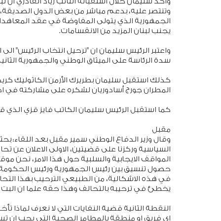
واكد سليمان خلال استقباله النائب زياد القادري ان 
وتنتصر عليه، بدعم مباشر من بعض الدول الصديقة، أ
يجنب لبنان المزيد من الانقسامات.
واعتبر الرئيس سليمان ان "ترحيل انتخاب الرئيس" الى ال
سدة الرئاسة على الميثاق الوطني والجمهورية الثانية
كذلك استقبل سليمان بطريرك الأرمن الكاثوليك كري
المطران جورج أسادوريان لشكره على مشاركته في ا
كما استقبل الرئيس سليمان الكاتب فايز قزي الذي 
مقبل
وقال وزير الدفاع الوطني سمير مقبل بعد اللقاء: بح
السياسية وركزنا على قضيتين، الاولى الاعلان عن تحا
حصول تنسيق بين رئيس الجمهورية ورئيس الحكومة في
في هذه الاشكالية، من الطبيعي الترحيب بهذا التح
يخطئ في ترحيبه بالتحالف وهذا حقه علما ان البت ال
النقطة الثانية قضية النفايات التي لا نعرف لماذا تأخذ
اي فريق او منطقة بالمطامر الصحية التي يجب ان تس