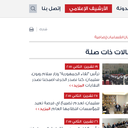
ونة
الأرشيف الإعلامي
إتصل بنا
X
شارك
نان انقسامات إضافية
لات ذات صلة
19 تشرين الثاني 2015
ترأس "لقاء الجمهورية" وزار سلام وبون،
سليمان: كنا نصدر الحرف اصبحنا نصدر
النفايات
المزيد>>
25 تشرين الثاني 2015
سليمان: لعدم تضييع اي فرصة تعيد
للمؤسسات انتظامها العام
المزيد>>
26 تشرين الثاني 2015