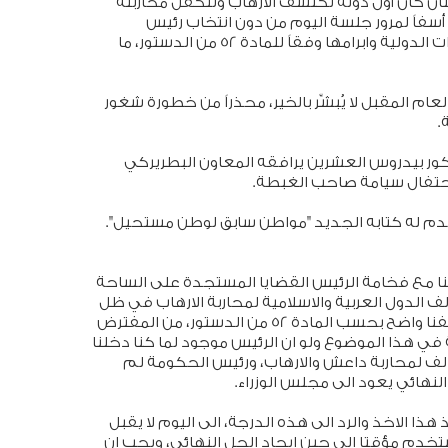
لبنان كان أول دولة تكتشف الارهاب وتتكفل محاربته
سفاً لمرور جلسة اليوم من دون انتخاب رئيس
الجمهورية الذي يتولى المفاوضة في عقد المعاهدات الدولية وابرامها وفقاً للمادة 52 من الدستور، ما
عام المقبل لا يُبشِّر بالخير، محذراً من خطورة شغور
.
كور بيدروس العشرين يرافقه المعاون البطريركي
حتفال سيامة صاحب الغبطة.
قدم له كتابه الجديد "مواطن سابق لوطن مستحيل".
ثنا مع فخامة الرئيس القضايا المستجدة على الساحة
لف الدول العربية والاسلامية لمحاربة الارهاب في ظل
المواقف الايجابية والسلبية حول هذا الامر، نحن موقفنا واضح بحسب المادة 52 من الدستور، من المفترض
 هذا الموضوع ولو ان الرئيس موجود لما كنا دخلنا
الف لمحاربة داعش والارهاب، ورئيس الحكومة لم
نهائي يعود الى مجلس الوزراء.
 هذا الاخذ والرد الى هذه الدرجة، الى اليوم لا يقبل
تخدم مؤقتا الى حين ايجاد الحل النهائي، ويجب ان