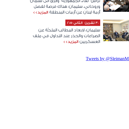
ترأس "لقاء الجمهورية" وابرق الى سلمان
وروحاني، سليمان: هناك فرصة لفصل
أزمة لبنان عن أزمات المنطقة
المزيد>>
30 تشرين الثاني 2015
سليمان: لابعاد المطالب الملحّة عن
الصراعات والحذر عند التداول في ملف
العسكريين‏
المزيد>>
Tweets by @SleimanMi