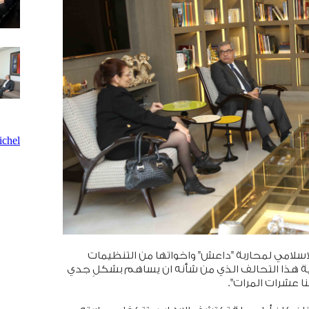
chel
اسلامي لمحاربة "داعش" واخواتها من التنظيمات
أهمية هذا التحالف الذي من شأنه ان يساهم بشكلٍ جدي
ا عشرات المرات".