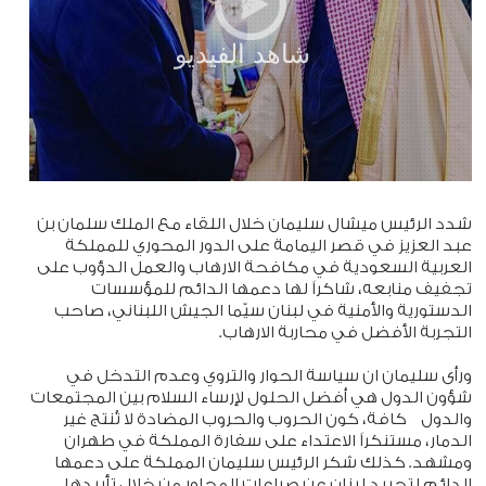
شدد الرئيس ميشال سليمان خلال اللقاء مع الملك سلمان بن
عبد العزيز في قصر اليمامة على الدور المحوري للمملكة
العربية السعودية في مكافحة الارهاب والعمل الدؤوب على
تجفيف منابعه، شاكراً لها دعمها الدائم للمؤسسات
الدستورية والأمنية في لبنان سيّما الجيش اللبناني، صاحب
التجربة الأفضل في محاربة الارهاب.
ورأى سليمان ان سياسة الحوار والتروي وعدم التدخل في
شؤون الدول هي أفضل الحلول لإرساء السلام بين المجتمعات
والدول كافة، كون الحروب والحروب المضادة لا تُنتج غير
الدمار، مستنكراً الاعتداء على سفارة المملكة في طهران
ومشهد. كذلك شكر الرئيس سليمان المملكة على دعمها
الدائم لتحييد لبنان عن صراعات المحاور من خلال تأييدها