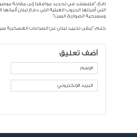
تابع: "فلنستند في تحديد مواقفنا إلى مقارنة موضوعي
التي أفرزتها الحروب العبثية التي دفع لبنان أثمانها ا
ومسرحية الصواريخ الست".
ختم: "يبقى تحييد لبنان عن الصراعات العسكرية سيد
أضف تعليق