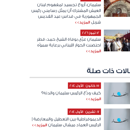
سليمان: أروع تجسيد لمفهوم لبنان
العيش المشترك أن يمثّل رسامني رئيس
الجمهورية في قداس عيد القديس
شربل
المزيد>>
12 تموز 2026
سليمان عزّى بوفاة الشيخ حمد: قطر
احتضنت الحوار اللبناني برعاية سموّه
المزيد>>
لات ذات صلة
15 كانون الأول 2014
كيف ودّع الرئيس سليمان والدته؟
المزيد>>
07 تشرين الأول 2014
الديموقراطية بين التعطيل والمعارضة |
الرئيس العماد ميشال سليمان
المزيد>>