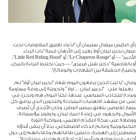
رأى الرئيس ميشال سليمان أن "ادّعاء تعليق المفاوضات تحت
عنوان تحرير لبنان أولاً يعيد إلى الأذهان قصة "ذات الرداء
الأحمر" — أو "Le Chaperon Rouge"، أو "Little Red Riding Hood"،
أو بالفارسية "دختر شنل قرمزی" — حيث تختلط البراءة بالمكر،
وتضيع الحقيقة بين الشعارات والوقائع".
وقال: "يا ليت الذين يرفعون اليوم شعار "تحرير لبنان أولاً" لم
يعملوا على "تدمير لبنان …اولاً " وتحويله إلى ورقة مساومة
ومادة للتجاذب السياسي. عندها، لكنا اليوم، هم ونحن، في
غنى عن مشهد الاتهامات المتبادلة والتخوين الذي يرافق كل
مسار تفاوضي يتعلق بمصير الوطن. وكان الأجدى أن تُصرف
الأموال والجهود في إعادة اعمار لبنان، وتطوير مؤسساته،
ووضعه على سكة التقدّم العلمي، ومواكبة الثورة
التكنولوجية وعالم الذكاء الاصطناعي، بدلاً أن يبقى أبناؤه
مضطرين إلى الهجرة، حاملين طاقاتهم وكفاءاتهم إلى دول
أخرى، فيما وطنهم بأمسّ الحاجة إليهم لبناء مستقبله".